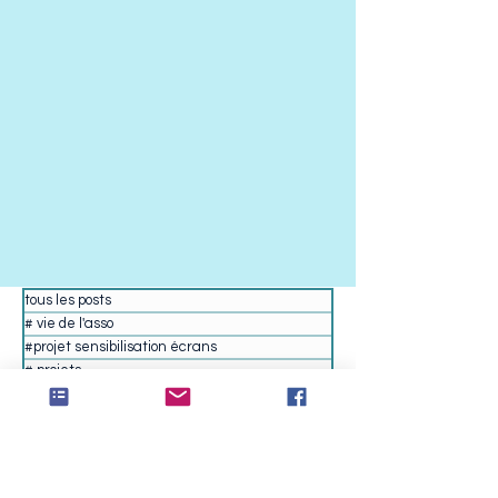
tous les posts
# vie de l'asso
#projet sensibilisation écrans
# projets
# réf articles, liens...
# actus dans les écoles
# anim.sortie.event
lycée Talma
collège Camus