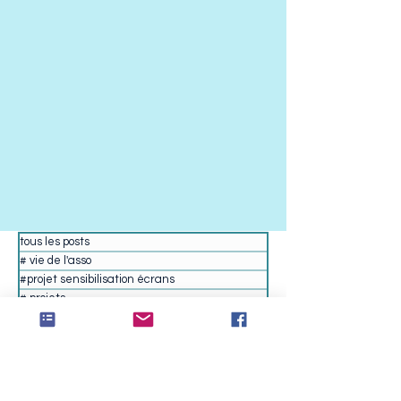
tous les posts
# vie de l'asso
#projet sensibilisation écrans
# projets
# réf articles, liens...
# actus dans les écoles
# anim.sortie.event
lycée Talma
collège Camus