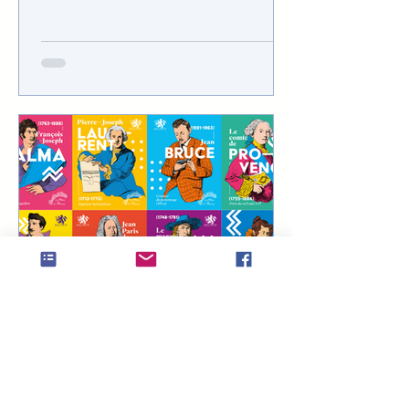
enseignements de spécialités que...
ecoledanslaville
4 juin 2022
Déguisez votre enfant pour
les Folies de Brunoy le