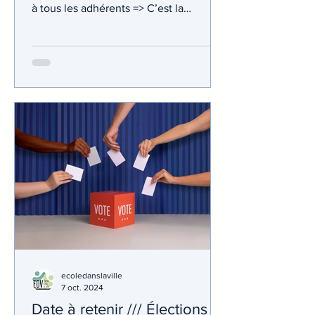
à tous les adhérents => C’est la
plateforme de soutien scolaire en ligne
n°1 - accessible en visio ou par
téléphone, 6j/7 de 17h à 20h. -
Accompagnement des élèves du CP à
la Terminale - Par des professeurs de
l’Education Nationale - Dans 9 matières
disponibles (français, histoire-
géographie, EMC, maths, physique-
chimie, SVT, anglais, allemand,
espagnol) Vous êtes adhérent.e ?
Testez Prof Express ! Suite à
ecoledanslaville
7 oct. 2024
Date à retenir /// Élections