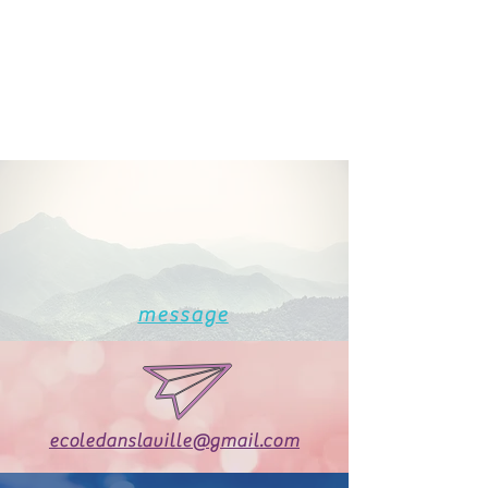
message
ecoledanslaville@gmail.com