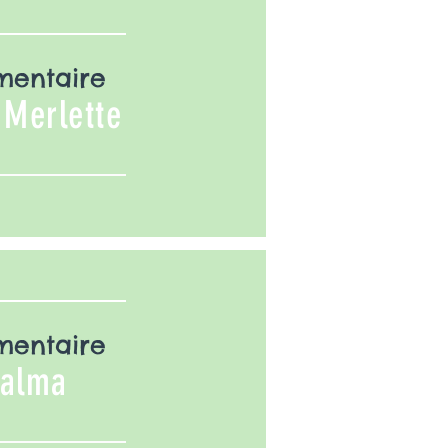
mentaire
 Merlette
mentaire
Talma