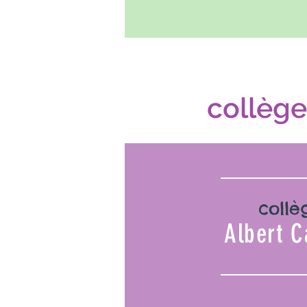
collège
collè
Albert 