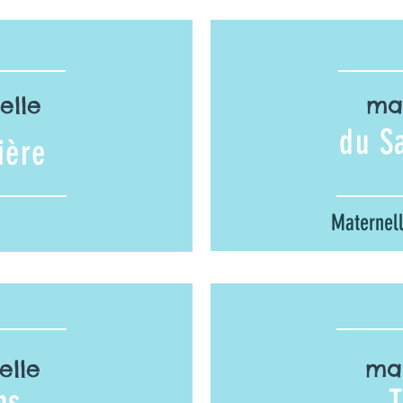
elle
ma
du S
ière
Maternel
elle
mat
ns