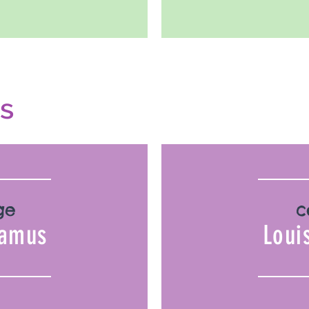
s
ge
c
Camus
Loui