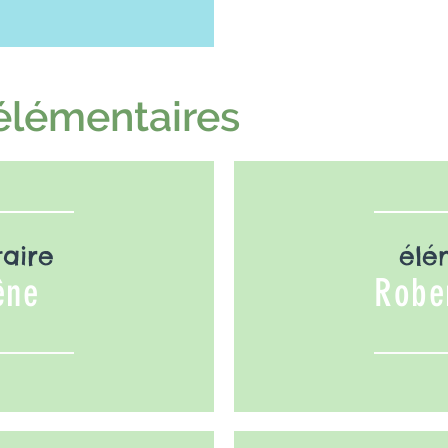
-des-Champs
élémentaires
aire
élé
êne
Robe