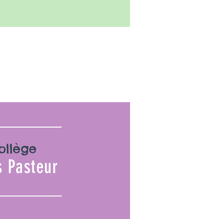
ollège
s Pasteur