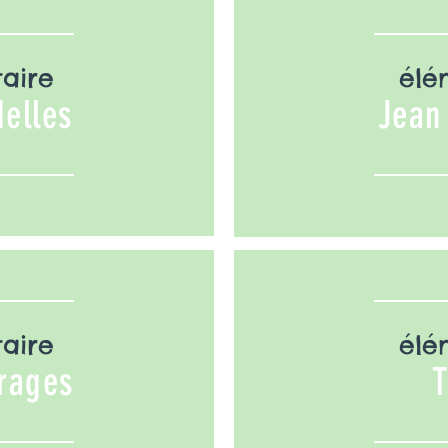
aire
élé
elles
Jean
aire
élé
rages