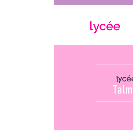
lycée
lycé
Talm