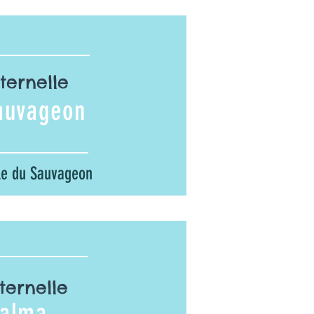
ternelle
auvageon
le du Sauvageon
ernelle
Talma