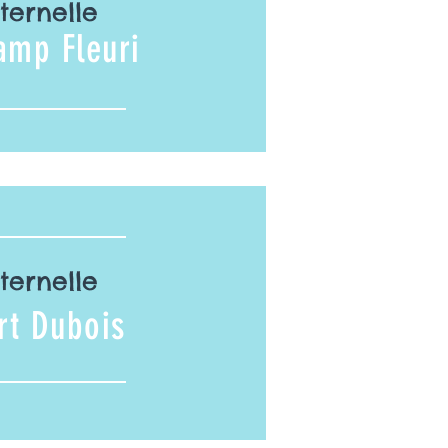
ternelle
amp Fleuri
ternelle
rt Dubois