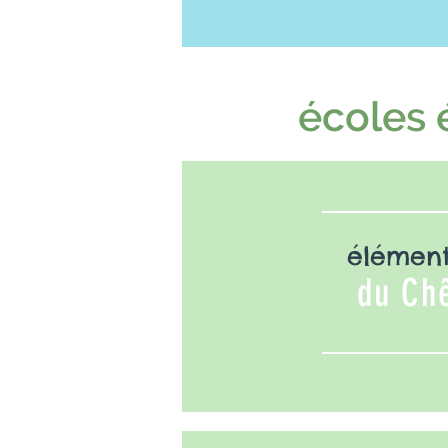
de la Vigne
écoles 
élément
du Ch