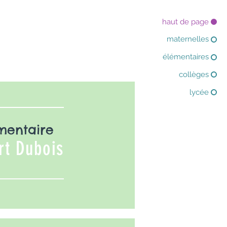
haut de page
maternelles
élémentaires
collèges
lycée
mentaire
rt Dubois