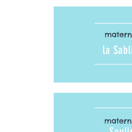
matern
la Sabl
matern
Souli