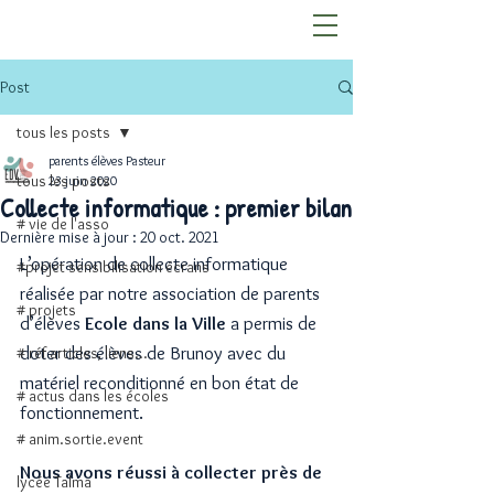
Post
tous les posts
parents élèves Pasteur
tous les posts
23 juin 2020
Collecte informatique : premier bilan
# vie de l'asso
Dernière mise à jour :
20 oct. 2021
L’opération de collecte informatique 
#projet sensibilisation écrans
réalisée par notre association de parents 
# projets
d’élèves 
Ecole dans la Ville 
a permis de 
doter des élèves de Brunoy avec du 
# réf articles, liens...
matériel reconditionné en bon état de 
# actus dans les écoles
fonctionnement.
# anim.sortie.event
Nous avons réussi à collecter près de 
lycée Talma