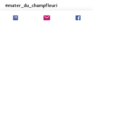
#mater_du_champfleuri
#mater_du_chene
#mater_robert_dubois
#mater_la_sabliere
#mater_du_sauvageon
# projets
# actus dans les écoles
lycée Talma
Voir tout
Posts récents