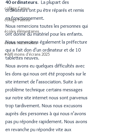
40 ordinateurs.  
La plupart des 
collège Camus
ordinateurs ont pu être réparés et remis 
en fonctionnement.
collège Pasteur
Nous remercions toutes les personnes qui 
écoles élémentaires
ont donné du matériel pour les enfants. 
Nous remercions également la préfecture 
écoles maternelles
qui a fait don d’un ordinateur et de 10 
#défi moins d'écrans 2025
tablettes neuves.
Nous avons eu quelques difficultés avec 
les dons qui nous ont été proposés sur le 
site internet de l’association. Suite à un 
problème technique certains messages 
sur notre site internet nous sont parvenus 
trop tardivement. Nous nous excusons 
auprès des personnes à qui nous n’avons 
pas pu répondre rapidement. Nous avons 
en revanche pu répondre vite aux 